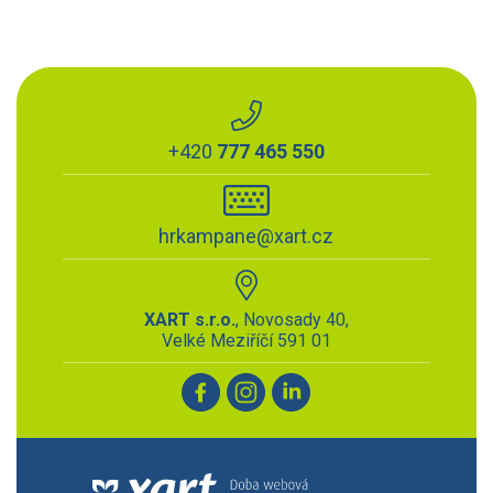
+420
777 465 550
hrkampane@xart.cz
XART s.r.o.
, Novosady 40,
Velké Meziříčí 591 01