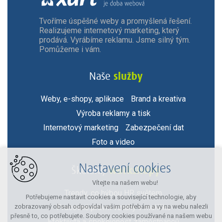
Tvoříme úspěšné weby a promyšlená řešení.
Realizujeme internetový marketing, který
prodává. Vyrábíme reklamu. Jsme silný tým.
Pomůžeme i vám.
služby
Naše
Weby, e-shopy, aplikace
Brand a kreativa
Výroba reklamy a tisk
Internetový marketing
Zabezpečení dat
Foto a video
Nastavení cookies
workshopy
Školení,
Vítejte na našem webu!
Trendy, co hýbou HR světem
Potřebujeme nastavit cookies a související technologie, aby
Pracovně právní vztahy v malíčku
zobrazovaný obsah odpovídal vašim potřebám a vy na webu nalezli
přesně to, co potřebujete. Soubory cookies používané na našem webu
Efektivita a spokojenost zaměstnanců