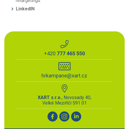
retargetingu.
LinkedIN
+420
777 465 550
hrkampane@xart.cz
XART s.r.o.
, Novosady 40,
Velké Meziříčí 591 01