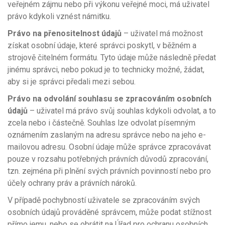
veřejném zájmu nebo při výkonu veřejné moci, má uživatel
právo kdykoli vznést námitku.
Právo na přenositelnost
údajů
– uživatel má možnost
získat osobní údaje, které správci poskytl, v běžném a
strojově čitelném formátu. Tyto údaje může následně předat
jinému správci, nebo pokud je to technicky možné, žádat,
aby si je správci předali mezi sebou.
Právo na odvolání souhlasu se zpracováním osobních
údajů
– uživatel má právo svůj souhlas kdykoli odvolat, a to
zcela nebo i částečně. Souhlas lze odvolat písemným
oznámením zaslaným na adresu správce nebo na jeho e-
mailovou adresu. Osobní údaje může správce zpracovávat
pouze v rozsahu potřebných právních důvodů zpracování,
tzn. zejména při plnění svých právních povinností nebo pro
účely ochrany práv a právních nároků.
V případě pochybností uživatele se zpracováním svých
osobních údajů prováděné správcem, může podat stížnost
přímo jemu, nebo se obrátit na Úřad pro ochranu osobních