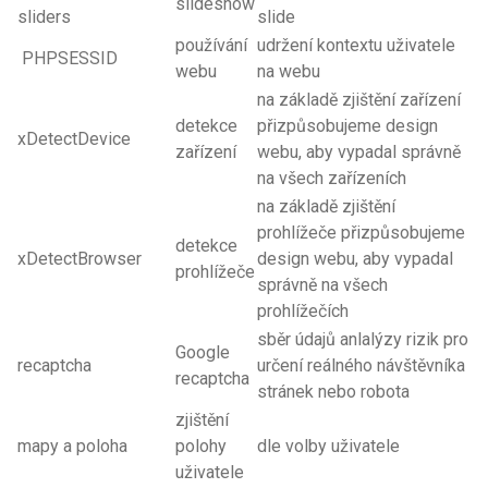
slideshow
sliders
slide
používání
udržení kontextu uživatele
PHPSESSID
webu
na webu
na základě zjištění zařízení
detekce
přizpůsobujeme design
xDetectDevice
zařízení
webu, aby vypadal správně
na všech zařízeních
na základě zjištění
prohlížeče přizpůsobujeme
detekce
xDetectBrowser
design webu, aby vypadal
prohlížeče
správně na všech
prohlížečích
sběr údajů anlalýzy rizik pro
Google
recaptcha
určení reálného návštěvníka
recaptcha
stránek nebo robota
zjištění
mapy a poloha
polohy
dle volby uživatele
uživatele