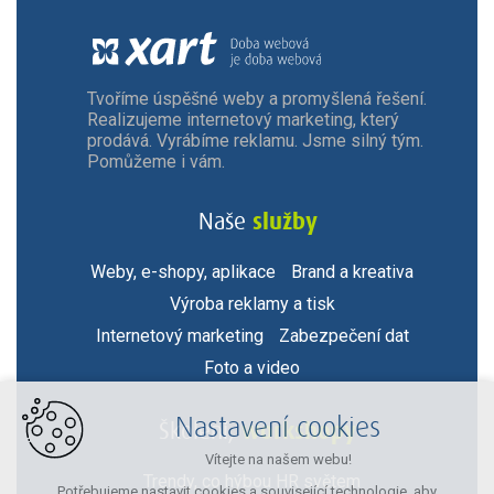
Tvoříme úspěšné weby a promyšlená řešení.
Realizujeme internetový marketing, který
prodává. Vyrábíme reklamu. Jsme silný tým.
Pomůžeme i vám.
služby
Naše
Weby, e-shopy, aplikace
Brand a kreativa
Výroba reklamy a tisk
Internetový marketing
Zabezpečení dat
Foto a video
Nastavení cookies
workshopy
Školení,
Vítejte na našem webu!
Trendy, co hýbou HR světem
Potřebujeme nastavit cookies a související technologie, aby