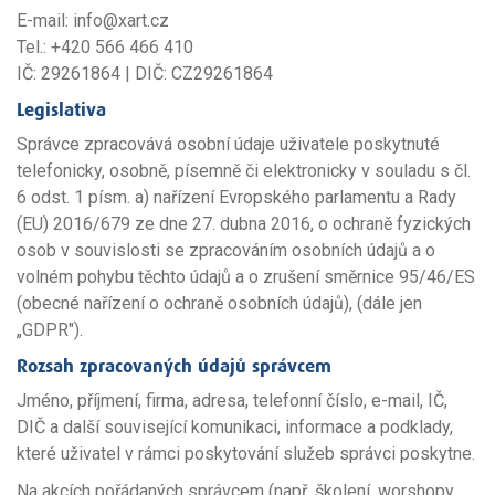
E-mail: info@xart.cz
Tel.: +420 566 466 410
IČ: 29261864 | DIČ: CZ29261864
Legislativa
Správce zpracovává osobní údaje uživatele poskytnuté
telefonicky, osobně, písemně či elektronicky v souladu s čl.
6 odst. 1 písm. a) nařízení Evropského parlamentu a Rady
(EU) 2016/679 ze dne 27. dubna 2016, o ochraně fyzických
osob v souvislosti se zpracováním osobních údajů a o
volném pohybu těchto údajů a o zrušení směrnice 95/46/ES
(obecné nařízení o ochraně osobních údajů), (dále jen
„GDPR").
Rozsah zpracovaných údajů správcem
Jméno, příjmení, firma, adresa, telefonní číslo, e-mail, IČ,
DIČ a další související komunikaci, informace a podklady,
které uživatel v rámci poskytování služeb správci poskytne.
Na akcích pořádaných správcem (např. školení, worshopy,